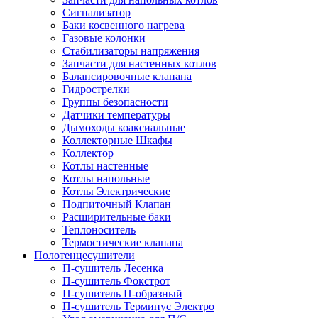
Сигнализатор
Баки косвенного нагрева
Газовые колонки
Стабилизаторы напряжения
Запчасти для настенных котлов
Балансировочные клапана
Гидрострелки
Группы безопасности
Датчики температуры
Дымоходы коаксиальные
Коллекторные Шкафы
Коллектор
Котлы настенные
Котлы напольные
Котлы Электрические
Подпиточный Клапан
Расширительные баки
Теплоноситель
Термостические клапана
Полотенцесушители
П-сушитель Лесенка
П-сушитель Фокстрот
П-сушитель П-образный
П-сушитель Терминус Электро