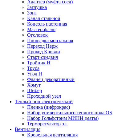
Адаптер (муфта соед)
Заглушка
Зонт
Канал стальной
Консоль настенная
Мастер-флэш
Оголовок
Площадка монтажная
Переход Нерж
Проход Кровли
Старт-сэндвич
Тройник Н
Труба
Угол Н
Фланец декоративный
Хомут
Шибер
Проходной узел
Теплый пол электрический
Пленка (инфрокрас)
Набор универсального теплого пола OS
Набор Гольфстрим МИНИ (маты)
Терморегулятор эл.
Вентиляция
Кровельная вентиляция