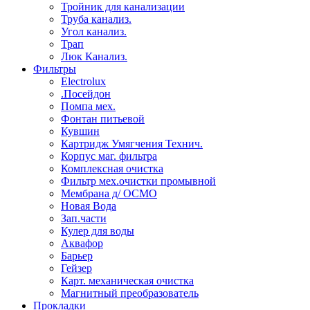
Тройник для канализации
Труба канализ.
Угол канализ.
Трап
Люк Канализ.
Фильтры
Electrolux
.Посейдон
Помпа мех.
Фонтан питьевой
Кувшин
Картридж Умягчения Технич.
Корпус маг. фильтра
Комплексная очистка
Фильтр мех.очистки промывной
Мембрана д/ ОСМО
Новая Вода
Зап.части
Кулер для воды
Аквафор
Барьер
Гейзер
Карт. механическая очистка
Магнитный преобразователь
Прокладки