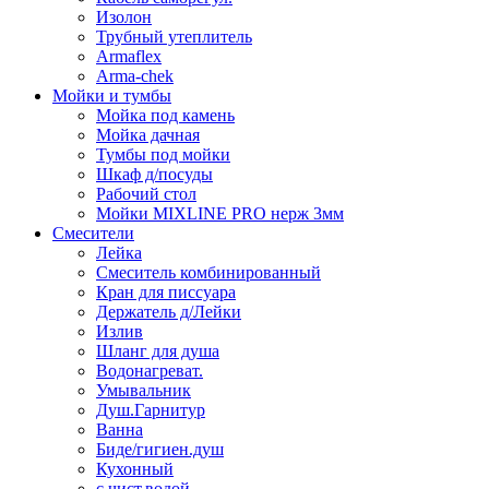
Изолон
Трубный утеплитель
Armaflex
Arma-chek
Мойки и тумбы
Мойка под камень
Мойка дачная
Тумбы под мойки
Шкаф д/посуды
Рабочий стол
Мойки MIXLINE PRO нерж 3мм
Смесители
Лейка
Смеситель комбинированный
Кран для писсуара
Держатель д/Лейки
Излив
Шланг для душа
Водонагреват.
Умывальник
Душ.Гарнитур
Ванна
Биде/гигиен.душ
Кухонный
с чист.водой