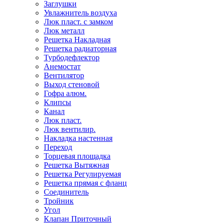
Заглушки
Увлажнитель воздуха
Люк пласт. с замком
Люк металл
Решетка Накладная
Решетка радиаторная
Турбодефлектор
Анемостат
Вентилятор
Выход стеновой
Гофра алюм.
Клипсы
Канал
Люк пласт.
Люк вентилир.
Накладка настенная
Переход
Торцевая площадка
Решетка Вытяжная
Решетка Регулируемая
Решетка прямая с фланц
Соединитель
Тройник
Угол
Клапан Приточный