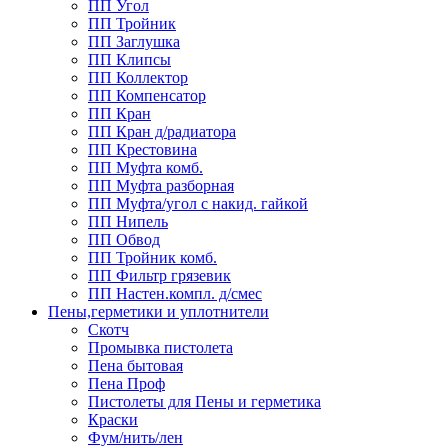
ПП Угол
ПП Тройник
ПП Заглушка
ПП Клипсы
ПП Коллектор
ПП Компенсатор
ПП Кран
ПП Кран д/радиатора
ПП Крестовина
ПП Муфта комб.
ПП Муфта разборная
ПП Муфта/угол с накид. гайкой
ПП Нипель
ПП Обвод
ПП Тройник комб.
ПП Фильтр грязевик
ПП Настен.компл. д/смес
Пены,герметики и уплотнители
Скотч
Промывка пистолета
Пена бытовая
Пена Проф
Пистолеты для Пены и герметика
Краски
Фум/нить/лен