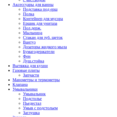
Аксессуары для ванны
Подставка под ерш
Полка
Контейнер для мусора
Ершик для унитаза
Пол.держ.
Мыльница
Стакан для зуб. щеток
Вантуз
Дозаторы жидкого мыла
Бумагодержатели
Фен
Душ.стойка
Вытяжка для кухни
Газовые плиты
Запчасти
Манометры и термометры
Клапана
Умывальники
Умывальник
Подстолье
Пьедестал
Умыв с подстольем
Заглушка