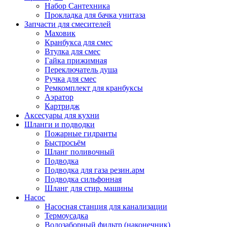
Набор Сантехника
Прокладка для бачка унитаза
Запчасти для смесителей
Маховик
Кранбукса для смес
Втулка для смес
Гайка прижимная
Переключатель душа
Ручка для смес
Ремкомплект для кранбуксы
Аэратор
Картридж
Аксесуары для кухни
Шланги и подводки
Пожарные гидранты
Быстросьём
Шланг поливочный
Подводка
Подводка для газа резин.арм
Подводка сильфонная
Шланг для стир. машины
Насос
Насосная станция для канализации
Термоусадка
Водозаборный фильтр (наконечник)