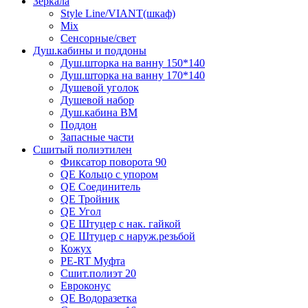
Зеркала
Style Line/VIANT(шкаф)
Mix
Сенсорные/свет
Душ.кабины и поддоны
Душ.шторка на ванну 150*140
Душ.шторка на ванну 170*140
Душевой уголок
Душевой набор
Душ.кабина ВМ
Поддон
Запасные части
Сшитый полиэтилен
Фиксатор поворота 90
QE Кольцо с упором
QE Соединитель
QE Тройник
QE Угол
QE Штуцер с нак. гайкой
QE Штуцер с наруж.резьбой
Кожух
PE-RT Муфта
Сшит.полиэт 20
Евроконус
QE Водоразетка