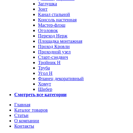
Заглушка
Зонт
Канал стальной
Консоль настенная
Мастер-флэш
Оголовок
Переход Нерж
Площадка монтажная
Проход Кровли
Проходной узел
Старт-сэндвич
Тройник Н
Труба
Угол Н
Фланец декоративный
Хомут
Шибер
Смотреть все категории
Главная
Каталог товаров
Статьи
О компании
Контакты