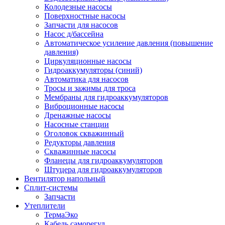
Колодезные насосы
Поверхностные насосы
Запчасти для насосов
Насос д/бассейна
Автоматическое усиление давления (повышение
давления)
Циркуляционные насосы
Гидроаккумуляторы (синий)
Автоматика для насосов
Тросы и зажимы для троса
Мембраны для гидроаккумуляторов
Виброционные насосы
Дренажные насосы
Насосные станции
Оголовок скважинный
Редукторы давления
Скважинные насосы
Фланецы для гидроаккумуляторов
Штуцера для гидроаккумуляторов
Вентилятор напольный
Сплит-системы
Запчасти
Утеплители
ТермаЭко
Кабель саморегул.