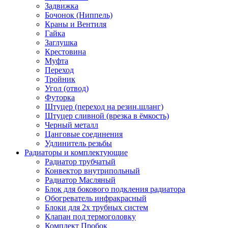
Задвижка
Бочонок (Ниппель)
Краны и Вентиля
Гайка
Заглушка
Крестовина
Муфта
Переход
Тройник
Угол (отвод)
Футорка
Штуцер (переход на резин.шланг)
Штуцер сливной (врезка в ёмкость)
Черный металл
Цанговые соединения
Удлинитель резьбы
Радиаторы и комплектующие
Радиатор трубчатый
Конвектор внутрипольный
Радиатор Масляный
Блок для бокового подкления радиатора
Обогреватель инфракрасный
Блоки для 2х трубных систем
Клапан под термоголовку
Комплект Пробок