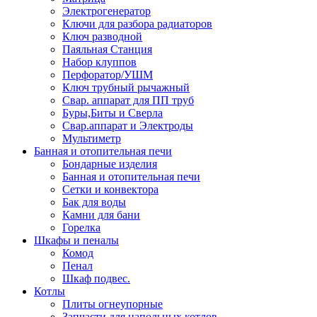
Электрогенератор
Ключи для разбора радиаторов
Ключ разводной
Паяльная Станция
Набор клуппов
Перфоратор/УШМ
Ключ трубный рычажный
Свар. аппарат для ПП труб
Буры,Биты и Сверла
Свар.аппарат и Электроды
Мультиметр
Банная и отопительная печи
Бондарные изделия
Банная и отопительная печи
Сетки и конвектора
Бак для воды
Камни для бани
Горелка
Шкафы и пеналы
Комод
Пенал
Шкаф подвес.
Котлы
Плиты огнеупорные
Запчасти для напольных котлов