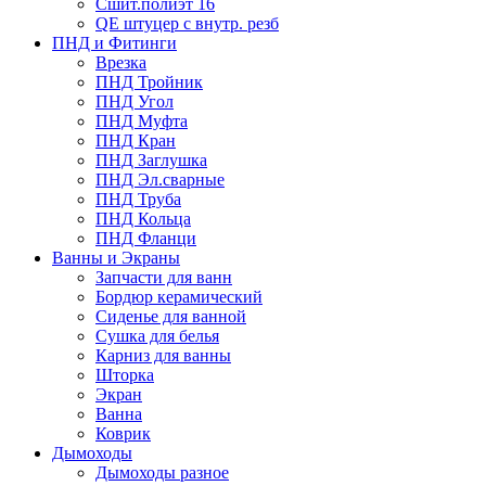
Сшит.полиэт 16
QE штуцер с внутр. резб
ПНД и Фитинги
Врезка
ПНД Тройник
ПНД Угол
ПНД Муфта
ПНД Кран
ПНД Заглушка
ПНД Эл.сварные
ПНД Труба
ПНД Кольца
ПНД Фланци
Ванны и Экраны
Запчасти для ванн
Бордюр керамический
Сиденье для ванной
Сушка для белья
Карниз для ванны
Шторка
Экран
Ванна
Коврик
Дымоходы
Дымоходы разное