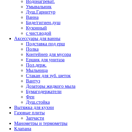
Водонагреват.
Умывальник
Душ.Гарнитур
Ванна
Биде/гигиен.душ
Кухонный
с чист.водой
Аксессуары для ванны
Подставка под ерш
Полка
Контейнер для мусора
Ершик для унитаза
Пол.держ.
Мыльница
Стакан для зуб. щеток
Вантуз
Дозаторы жидкого мыла
Бумагодержатели
Фен
Душ.стойка
Вытяжка для кухни
Газовые плиты
Запчасти
Манометры и термометры
Клапана