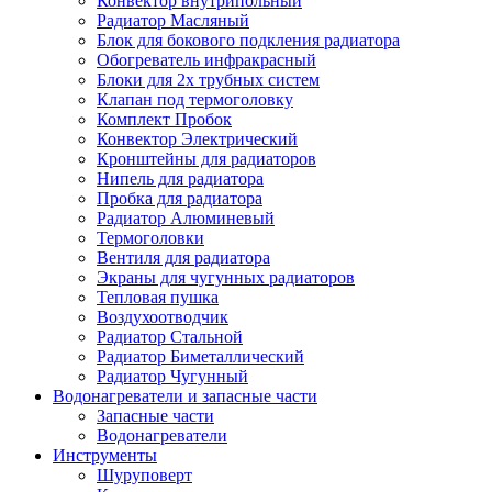
Конвектор внутрипольный
Радиатор Масляный
Блок для бокового подкления радиатора
Обогреватель инфракрасный
Блоки для 2х трубных систем
Клапан под термоголовку
Комплект Пробок
Конвектор Электрический
Кронштейны для радиаторов
Нипель для радиатора
Пробка для радиатора
Радиатор Алюминевый
Термоголовки
Вентиля для радиатора
Экраны для чугунных радиаторов
Тепловая пушка
Воздухоотводчик
Радиатор Стальной
Радиатор Биметаллический
Радиатор Чугунный
Водонагреватели и запасные части
Запасные части
Водонагреватели
Инструменты
Шуруповерт