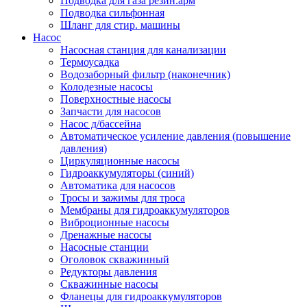
Подводка для газа резин.арм
Подводка сильфонная
Шланг для стир. машины
Насос
Насосная станция для канализации
Термоусадка
Водозаборный фильтр (наконечник)
Колодезные насосы
Поверхностные насосы
Запчасти для насосов
Насос д/бассейна
Автоматическое усиление давления (повышение
давления)
Циркуляционные насосы
Гидроаккумуляторы (синий)
Автоматика для насосов
Тросы и зажимы для троса
Мембраны для гидроаккумуляторов
Виброционные насосы
Дренажные насосы
Насосные станции
Оголовок скважинный
Редукторы давления
Скважинные насосы
Фланецы для гидроаккумуляторов