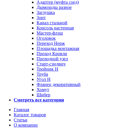
Адаптер (муфта соед)
Дымоходы разное
Заглушка
Зонт
Канал стальной
Консоль настенная
Мастер-флэш
Оголовок
Переход Нерж
Площадка монтажная
Проход Кровли
Проходной узел
Старт-сэндвич
Тройник Н
Труба
Угол Н
Фланец декоративный
Хомут
Шибер
Смотреть все категории
Главная
Каталог товаров
Статьи
О компании