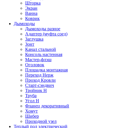
Шторка
Экран
Ванна
Коврик
Дымоходы
Дымоходы разное
Адаптер (муфта соед)
Заглушка
Зонт
Канал стальной
Консоль настенная
Мастер-флэш
Оголовок
Площадка монтажная
Переход Нерж
Проход Кровли
Старт-сэндвич
Тройник Н
Труба
Угол Н
Фланец декоративный
Хомут
Шибер
Проходной узел
Теплый пол электрический