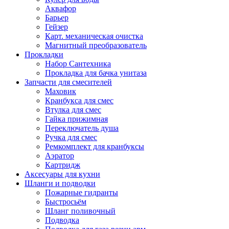
Аквафор
Барьер
Гейзер
Карт. механическая очистка
Магнитный преобразователь
Прокладки
Набор Сантехника
Прокладка для бачка унитаза
Запчасти для смесителей
Маховик
Кранбукса для смес
Втулка для смес
Гайка прижимная
Переключатель душа
Ручка для смес
Ремкомплект для кранбуксы
Аэратор
Картридж
Аксесуары для кухни
Шланги и подводки
Пожарные гидранты
Быстросьём
Шланг поливочный
Подводка