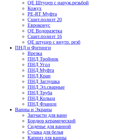
QE Штуцер с наруж.резьбой
Кожух
PE-RT Муфта
Сшит.полиэт 20
Евроконус
QE Водоразетка
Сшит.полиэт 16
QE штуцер с внутр. резб
ПНД и Фитинги
Врезка
ПНД Тройник
ПНД Угол
ПНД Муфта
ПНД Кран
ПНД Заглушка
ПНД Эл.сварные
ПНД Труба
ПНД Кольца
ПНД Фланци
Ванны и Экраны
Запчасти для ванн
Бордюр керамический
Сиденье для ванной
Сушка для белья
Карниз для ванны