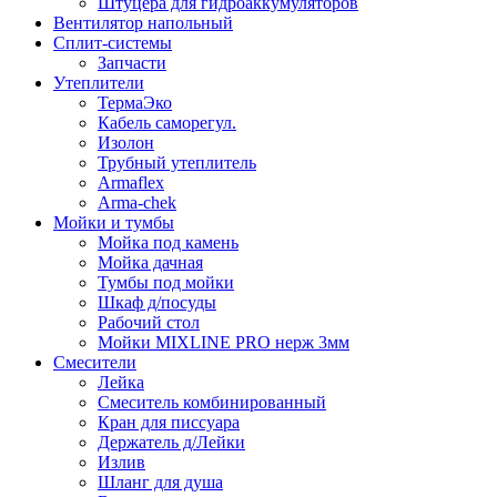
Штуцера для гидроаккумуляторов
Вентилятор напольный
Сплит-системы
Запчасти
Утеплители
ТермаЭко
Кабель саморегул.
Изолон
Трубный утеплитель
Armaflex
Arma-chek
Мойки и тумбы
Мойка под камень
Мойка дачная
Тумбы под мойки
Шкаф д/посуды
Рабочий стол
Мойки MIXLINE PRO нерж 3мм
Смесители
Лейка
Смеситель комбинированный
Кран для писсуара
Держатель д/Лейки
Излив
Шланг для душа