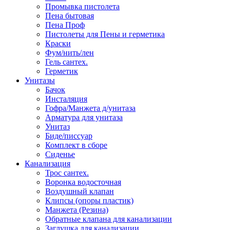
Промывка пистолета
Пена бытовая
Пена Проф
Пистолеты для Пены и герметика
Краски
Фум/нить/лен
Гель сантех.
Герметик
Унитазы
Бачок
Инсталяция
Гофра/Манжета д/унитаза
Арматура для унитаза
Унитаз
Биде/писсуар
Комплект в сборе
Сиденье
Канализация
Трос сантех.
Воронка водосточная
Воздушный клапан
Клипсы (опоры пластик)
Манжета (Резина)
Обратные клапана для канализации
Заглушка для канализации