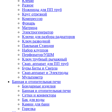
Клещи
Разное
Ножницы для ПП труб
Круг отрезной
Компрессор
Фонарь
Матрица
Электрогенератор
Ключи для разбора радиаторов
Ключ разводной
Паяльная Станция
Набор клуппов
Перфоратор/УШМ
Ключ трубный рычажный
Свар. аппарат для ПП труб
Буры,Биты и Сверла
Свар.аппарат и Электроды
Мультиметр
Банная и отопительная печи
Бондарные изделия
Банная и отопительная печи
Сетки и конвектора
Бак для воды
Камни для бани
Горелка