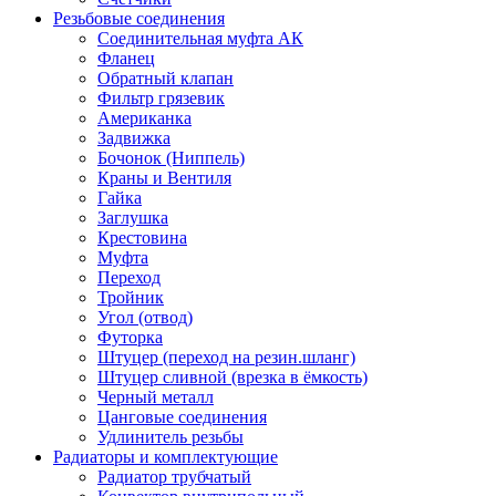
Резьбовые соединения
Соединительная муфта АК
Фланец
Обратный клапан
Фильтр грязевик
Американка
Задвижка
Бочонок (Ниппель)
Краны и Вентиля
Гайка
Заглушка
Крестовина
Муфта
Переход
Тройник
Угол (отвод)
Футорка
Штуцер (переход на резин.шланг)
Штуцер сливной (врезка в ёмкость)
Черный металл
Цанговые соединения
Удлинитель резьбы
Радиаторы и комплектующие
Радиатор трубчатый