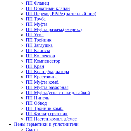
ПП Фланец
ПП Обратный клапан
ПП Переход PP/Pe (на теплый пол)
ПП Труба
ПП Муфта
ПП Муфта разъём.(америк.)
ПП Угол
ПП Тройник
ПП Заглушка
ПП Клипсы
ПП Коллектор
ПП Компенсатор
ПП Кран
ПП Кран д/радиатора
ПП Крестовина
ПП Муфта комб.
ПП Муфта разборная
ПП Муфта/угол с накид. гайкой
ПП Нипель
ПП Обвод
ПП Тройник комб.
ПП Фильтр грязевик
ПП Настен.компл. д/смес
Пены,герметики и уплотнители
Скотч