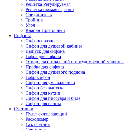
Решетка Регулируемая
Решетка прямая с фланц
Соединитель
Тройник
Угол
Клапан Приточный
Сифоны
Сифоны разное
Сифон для душевой кабины
Выпуск для сифона
Гофра для сифона
Отвод для стиральной и посудомоечной машины
Пробка для сифона
Сифон для душевого поддона
Гофросифон
Сифон для умывальника
Сифон без выпуска
Сифон для кухни
Сифон для писсуара и биде
Сифон для ванны
Счетчики
Пульт считывающий
Расходомер
Газ. счетчик
Счетчики