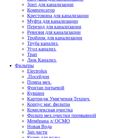
Зонт для канализации
Компенсатор
Крестовина для канализации
Муфта для канализации
Переход для канализации
Ревизия для канализации
Тройник для канализации
Труба канализ.
Угол канализ.
Трап
Люк Канализ.
Фильтры
Electrolux
.Посейдон
Помпа мех.
Фонтан питьевой
Кувшин
Картридж Умягчения Технич.
Корпус маг. фильтра
Комплексная очистка
Фильтр мех.очистки промывной
Мембрана д/ ОСМО
Новая Вода
Зап.части
Кулер для воды