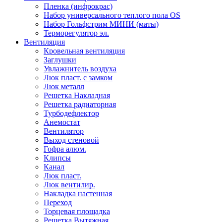
Пленка (инфрокрас)
Набор универсального теплого пола OS
Набор Гольфстрим МИНИ (маты)
Терморегулятор эл.
Вентиляция
Кровельная вентиляция
Заглушки
Увлажнитель воздуха
Люк пласт. с замком
Люк металл
Решетка Накладная
Решетка радиаторная
Турбодефлектор
Анемостат
Вентилятор
Выход стеновой
Гофра алюм.
Клипсы
Канал
Люк пласт.
Люк вентилир.
Накладка настенная
Переход
Торцевая площадка
Решетка Вытяжная