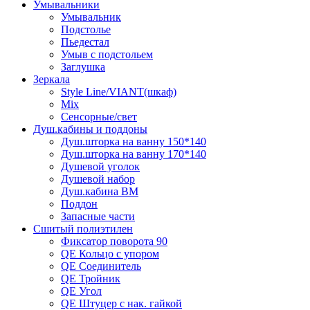
Умывальники
Умывальник
Подстолье
Пьедестал
Умыв с подстольем
Заглушка
Зеркала
Style Line/VIANT(шкаф)
Mix
Сенсорные/свет
Душ.кабины и поддоны
Душ.шторка на ванну 150*140
Душ.шторка на ванну 170*140
Душевой уголок
Душевой набор
Душ.кабина ВМ
Поддон
Запасные части
Сшитый полиэтилен
Фиксатор поворота 90
QE Кольцо с упором
QE Соединитель
QE Тройник
QE Угол
QE Штуцер с нак. гайкой