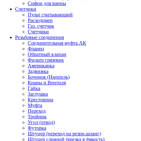
Сифон для ванны
Счетчики
Пульт считывающий
Расходомер
Газ. счетчик
Счетчики
Резьбовые соединения
Соединительная муфта АК
Фланец
Обратный клапан
Фильтр грязевик
Американка
Задвижка
Бочонок (Ниппель)
Краны и Вентиля
Гайка
Заглушка
Крестовина
Муфта
Переход
Тройник
Угол (отвод)
Футорка
Штуцер (переход на резин.шланг)
Штуцер сливной (врезка в ёмкость)