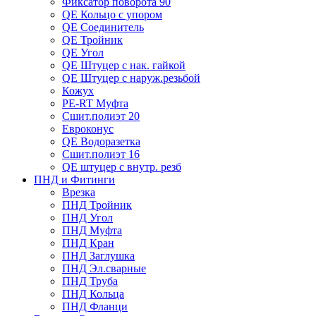
Фиксатор поворота 90
QE Кольцо с упором
QE Соединитель
QE Тройник
QE Угол
QE Штуцер с нак. гайкой
QE Штуцер с наруж.резьбой
Кожух
PE-RT Муфта
Сшит.полиэт 20
Евроконус
QE Водоразетка
Сшит.полиэт 16
QE штуцер с внутр. резб
ПНД и Фитинги
Врезка
ПНД Тройник
ПНД Угол
ПНД Муфта
ПНД Кран
ПНД Заглушка
ПНД Эл.сварные
ПНД Труба
ПНД Кольца
ПНД Фланци