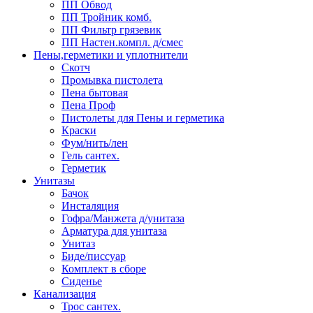
ПП Обвод
ПП Тройник комб.
ПП Фильтр грязевик
ПП Настен.компл. д/смес
Пены,герметики и уплотнители
Скотч
Промывка пистолета
Пена бытовая
Пена Проф
Пистолеты для Пены и герметика
Краски
Фум/нить/лен
Гель сантех.
Герметик
Унитазы
Бачок
Инсталяция
Гофра/Манжета д/унитаза
Арматура для унитаза
Унитаз
Биде/писсуар
Комплект в сборе
Сиденье
Канализация
Трос сантех.