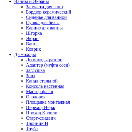
Ванны и Экраны
Запчасти для ванн
Бордюр керамический
Сиденье для ванной
Сушка для белья
Карниз для ванны
Шторка
Экран
Ванна
Коврик
Дымоходы
Дымоходы разное
Адаптер (муфта соед)
Заглушка
Зонт
Канал стальной
Консоль настенная
Мастер-флэш
Оголовок
Площадка монтажная
Переход Нерж
Проход Кровли
Старт-сэндвич
Тройник Н
Труба