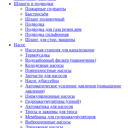
Шланги и подводки
Пожарные гидранты
Быстросьём
Шланг поливочный
Подводка
Подводка для газа резин.арм
Подводка сильфонная
Шланг для стир. машины
Насос
Насосная станция для канализации
Термоусадка
Водозаборный фильтр (наконечник)
Колодезные насосы
Поверхностные насосы
Запчасти для насосов
Насос д/бассейна
Автоматическое усиление давления (повышение
давления)
Циркуляционные насосы
Гидроаккумуляторы (синий)
Автоматика для насосов
Тросы и зажимы для троса
Мембраны для гидроаккумуляторов
Виброционные насосы
Дренажные насосы