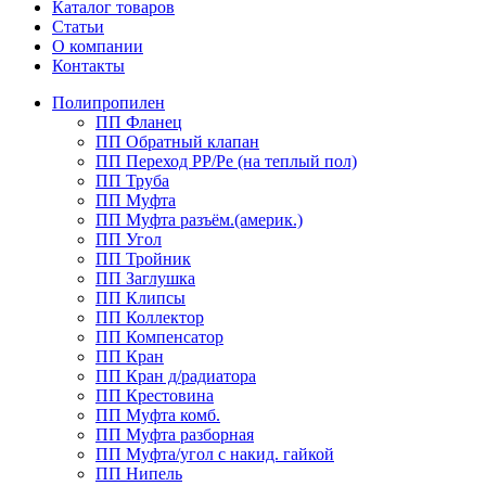
Каталог товаров
Статьи
О компании
Контакты
Полипропилен
ПП Фланец
ПП Обратный клапан
ПП Переход PP/Pe (на теплый пол)
ПП Труба
ПП Муфта
ПП Муфта разъём.(америк.)
ПП Угол
ПП Тройник
ПП Заглушка
ПП Клипсы
ПП Коллектор
ПП Компенсатор
ПП Кран
ПП Кран д/радиатора
ПП Крестовина
ПП Муфта комб.
ПП Муфта разборная
ПП Муфта/угол с накид. гайкой
ПП Нипель