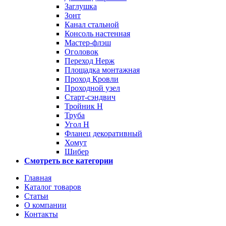
Заглушка
Зонт
Канал стальной
Консоль настенная
Мастер-флэш
Оголовок
Переход Нерж
Площадка монтажная
Проход Кровли
Проходной узел
Старт-сэндвич
Тройник Н
Труба
Угол Н
Фланец декоративный
Хомут
Шибер
Смотреть все категории
Главная
Каталог товаров
Статьи
О компании
Контакты