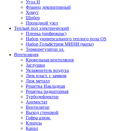
Угол Н
Фланец декоративный
Хомут
Шибер
Проходной узел
Теплый пол электрический
Пленка (инфрокрас)
Набор универсального теплого пола OS
Набор Гольфстрим МИНИ (маты)
Терморегулятор эл.
Вентиляция
Кровельная вентиляция
Заглушки
Увлажнитель воздуха
Люк пласт. с замком
Люк металл
Решетка Накладная
Решетка радиаторная
Турбодефлектор
Анемостат
Вентилятор
Выход стеновой
Гофра алюм.
Клипсы
Канал