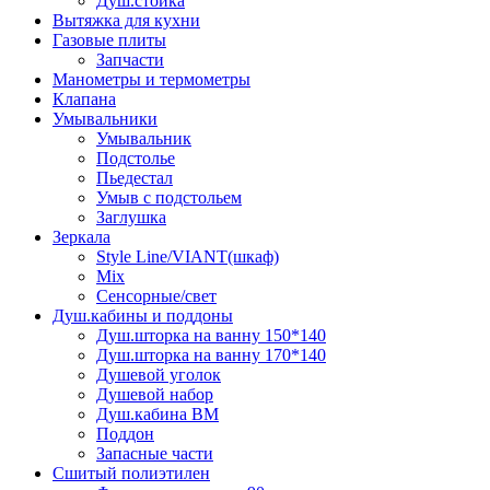
Душ.стойка
Вытяжка для кухни
Газовые плиты
Запчасти
Манометры и термометры
Клапана
Умывальники
Умывальник
Подстолье
Пьедестал
Умыв с подстольем
Заглушка
Зеркала
Style Line/VIANT(шкаф)
Mix
Сенсорные/свет
Душ.кабины и поддоны
Душ.шторка на ванну 150*140
Душ.шторка на ванну 170*140
Душевой уголок
Душевой набор
Душ.кабина ВМ
Поддон
Запасные части
Сшитый полиэтилен