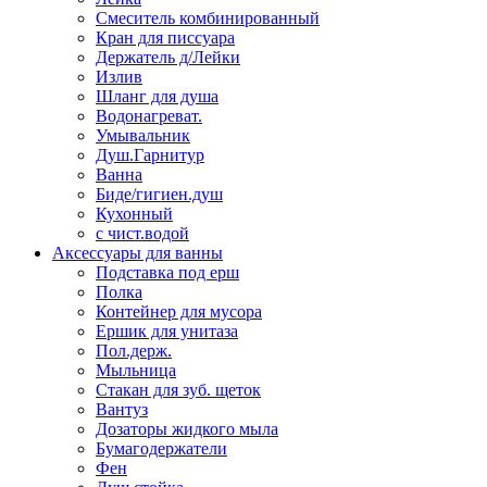
Смеситель комбинированный
Кран для писсуара
Держатель д/Лейки
Излив
Шланг для душа
Водонагреват.
Умывальник
Душ.Гарнитур
Ванна
Биде/гигиен.душ
Кухонный
с чист.водой
Аксессуары для ванны
Подставка под ерш
Полка
Контейнер для мусора
Ершик для унитаза
Пол.держ.
Мыльница
Стакан для зуб. щеток
Вантуз
Дозаторы жидкого мыла
Бумагодержатели
Фен