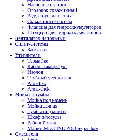
Насосные станции
Оголовок скважинный
Редукторы давления
Скважинные насосы
Фланецы для гидроаккумуляторов
Штуцера для гидроаккумуляторов
Вентилятор напольный
Сплит-системы
Запчасти
Утеплители
ТермаЭко
Кабель саморегул.
Изолон
Трубный утеплитель
Armaflex
Arma-chek
Мойки и тумбы
Мойка под камень
Мойка дачная
Тумбы под мойки
Шкаф д/посуды
Рабочий стол
Мойки MIXLINE PRO нерж 3мм
Смесители
Лейка