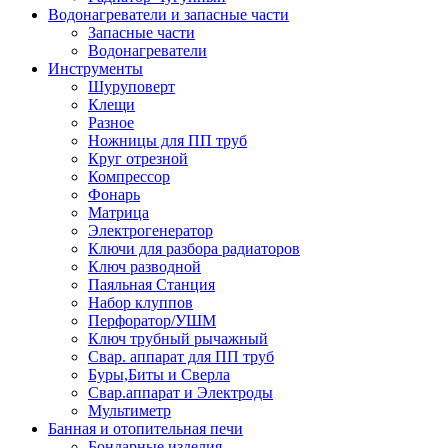
Водонагреватели и запасные части
Запасные части
Водонагреватели
Инструменты
Шуруповерт
Клещи
Разное
Ножницы для ПП труб
Круг отрезной
Компрессор
Фонарь
Матрица
Электрогенератор
Ключи для разбора радиаторов
Ключ разводной
Паяльная Станция
Набор клуппов
Перфоратор/УШМ
Ключ трубный рычажный
Свар. аппарат для ПП труб
Буры,Биты и Сверла
Свар.аппарат и Электроды
Мультиметр
Банная и отопительная печи
Бондарные изделия