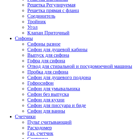
Решетка Регулируемая
Решетка прямая с фланц
Соединитель
Тройник
Угол
Клапан Приточный
Сифоны
Сифоны разное
Сифон для душевой кабины
Выпуск для сифона
Гофра для сифона
Отвод для стиральной и посудомоечной машины
Пробка для сифона
Сифон для душевого поддона
Гофросифон
Сифон для умывальника
Сифон без выпуска
Сифон для кухни
Сифон для писсуара и биде
Сифон для ванны
Счетчики
Пульт считывающий
Расходомер
Газ. счетчик
Счетчики