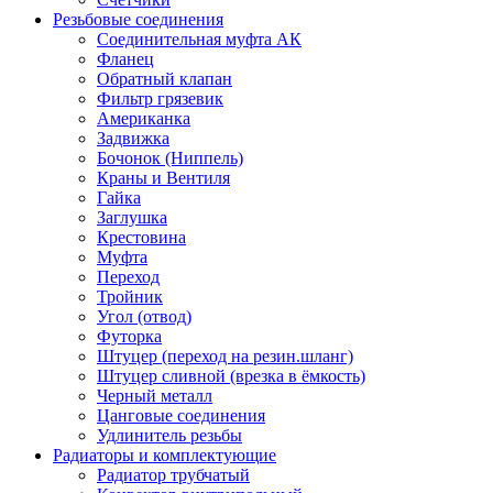
Резьбовые соединения
Соединительная муфта АК
Фланец
Обратный клапан
Фильтр грязевик
Американка
Задвижка
Бочонок (Ниппель)
Краны и Вентиля
Гайка
Заглушка
Крестовина
Муфта
Переход
Тройник
Угол (отвод)
Футорка
Штуцер (переход на резин.шланг)
Штуцер сливной (врезка в ёмкость)
Черный металл
Цанговые соединения
Удлинитель резьбы
Радиаторы и комплектующие
Радиатор трубчатый