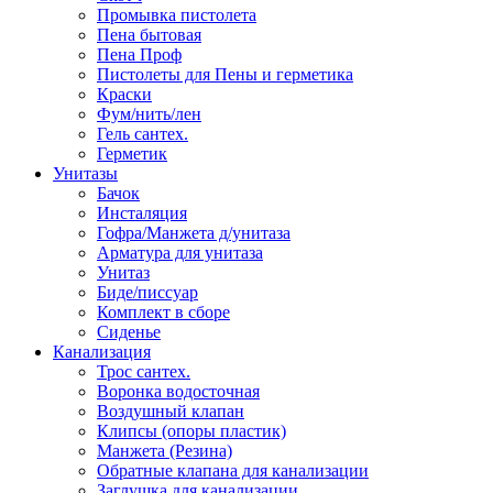
Промывка пистолета
Пена бытовая
Пена Проф
Пистолеты для Пены и герметика
Краски
Фум/нить/лен
Гель сантех.
Герметик
Унитазы
Бачок
Инсталяция
Гофра/Манжета д/унитаза
Арматура для унитаза
Унитаз
Биде/писсуар
Комплект в сборе
Сиденье
Канализация
Трос сантех.
Воронка водосточная
Воздушный клапан
Клипсы (опоры пластик)
Манжета (Резина)
Обратные клапана для канализации
Заглушка для канализации