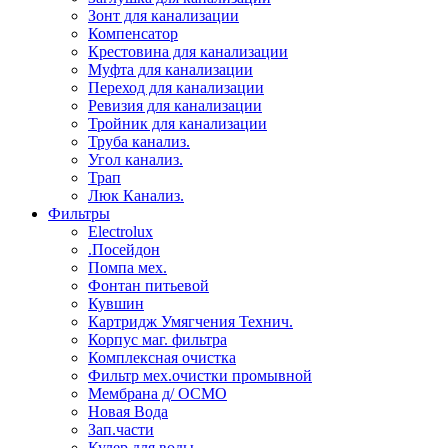
Зонт для канализации
Компенсатор
Крестовина для канализации
Муфта для канализации
Переход для канализации
Ревизия для канализации
Тройник для канализации
Труба канализ.
Угол канализ.
Трап
Люк Канализ.
Фильтры
Electrolux
.Посейдон
Помпа мех.
Фонтан питьевой
Кувшин
Картридж Умягчения Технич.
Корпус маг. фильтра
Комплексная очистка
Фильтр мех.очистки промывной
Мембрана д/ ОСМО
Новая Вода
Зап.части
Кулер для воды