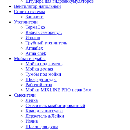
Штуцера для гидроаккумуляторов
Вентилятор напольный
Сплит-системы
Запчасти
Утеплители
ТермаЭко
Кабель саморегул.
Изолон
Трубный утеплитель
Armaflex
Arma-chek
Мойки и тумбы
Мойка под камень
Мойка дачная
Тумбы под мойки
Шкаф д/посуды
Рабочий стол
Мойки MIXLINE PRO нерж 3мм
Смесители
Лейка
Смеситель комбинированный
Кран для писсуара
Держатель д/Лейки
Излив
Шланг для душа