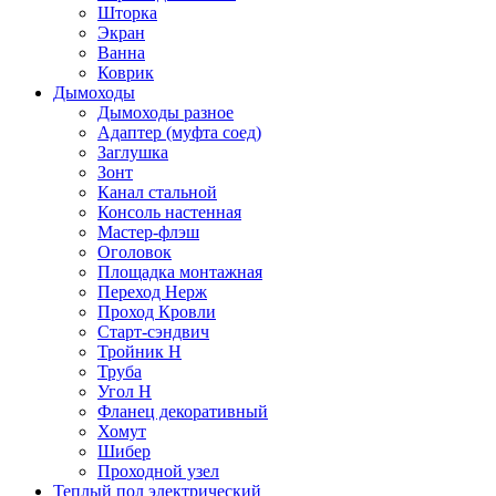
Шторка
Экран
Ванна
Коврик
Дымоходы
Дымоходы разное
Адаптер (муфта соед)
Заглушка
Зонт
Канал стальной
Консоль настенная
Мастер-флэш
Оголовок
Площадка монтажная
Переход Нерж
Проход Кровли
Старт-сэндвич
Тройник Н
Труба
Угол Н
Фланец декоративный
Хомут
Шибер
Проходной узел
Теплый пол электрический