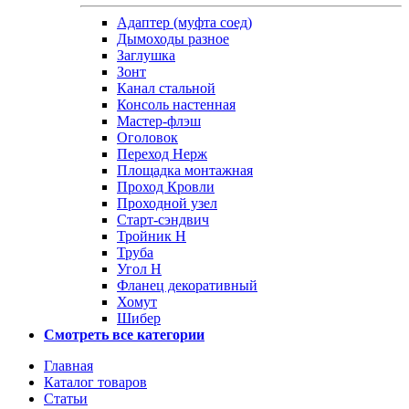
Адаптер (муфта соед)
Дымоходы разное
Заглушка
Зонт
Канал стальной
Консоль настенная
Мастер-флэш
Оголовок
Переход Нерж
Площадка монтажная
Проход Кровли
Проходной узел
Старт-сэндвич
Тройник Н
Труба
Угол Н
Фланец декоративный
Хомут
Шибер
Смотреть все категории
Главная
Каталог товаров
Статьи