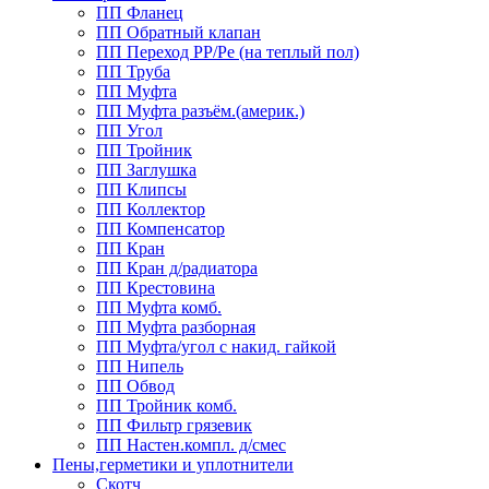
ПП Фланец
ПП Обратный клапан
ПП Переход PP/Pe (на теплый пол)
ПП Труба
ПП Муфта
ПП Муфта разъём.(америк.)
ПП Угол
ПП Тройник
ПП Заглушка
ПП Клипсы
ПП Коллектор
ПП Компенсатор
ПП Кран
ПП Кран д/радиатора
ПП Крестовина
ПП Муфта комб.
ПП Муфта разборная
ПП Муфта/угол с накид. гайкой
ПП Нипель
ПП Обвод
ПП Тройник комб.
ПП Фильтр грязевик
ПП Настен.компл. д/смес
Пены,герметики и уплотнители
Скотч