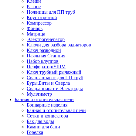
Клещи
Разное
Ножницы для ПП труб
Круг отрезной
Компрессор
Фонарь
Матрица
Электрогенератор
Ключи для разбора радиаторов
Ключ разводной
Паяльная Станция
Набор клуппов
Перфоратор/УШМ
Ключ трубный рычажный
Свар. аппарат для ПП труб
Буры,Биты и Сверла
Свар.аппарат и Электроды
Мультиметр
Банная и отопительная печи
Бондарные изделия
Банная и отопительная печи
Сетки и конвектора
Бак для воды
Камни для бани
Горелка