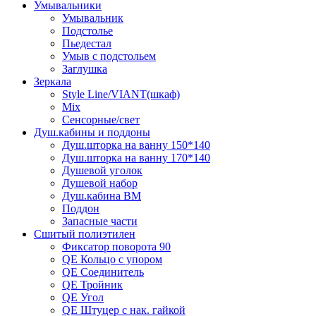
Умывальники
Умывальник
Подстолье
Пьедестал
Умыв с подстольем
Заглушка
Зеркала
Style Line/VIANT(шкаф)
Mix
Сенсорные/свет
Душ.кабины и поддоны
Душ.шторка на ванну 150*140
Душ.шторка на ванну 170*140
Душевой уголок
Душевой набор
Душ.кабина ВМ
Поддон
Запасные части
Сшитый полиэтилен
Фиксатор поворота 90
QE Кольцо с упором
QE Соединитель
QE Тройник
QE Угол
QE Штуцер с нак. гайкой