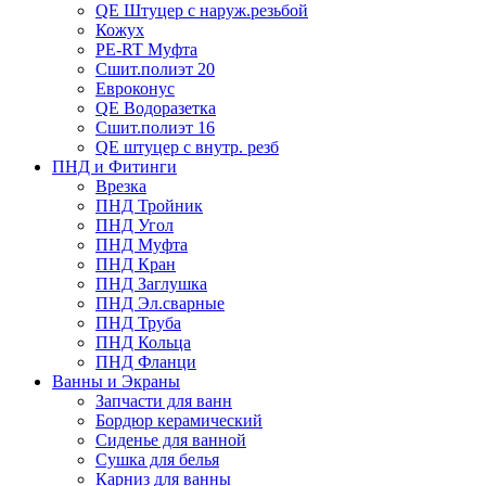
QE Штуцер с наруж.резьбой
Кожух
PE-RT Муфта
Сшит.полиэт 20
Евроконус
QE Водоразетка
Сшит.полиэт 16
QE штуцер с внутр. резб
ПНД и Фитинги
Врезка
ПНД Тройник
ПНД Угол
ПНД Муфта
ПНД Кран
ПНД Заглушка
ПНД Эл.сварные
ПНД Труба
ПНД Кольца
ПНД Фланци
Ванны и Экраны
Запчасти для ванн
Бордюр керамический
Сиденье для ванной
Сушка для белья
Карниз для ванны