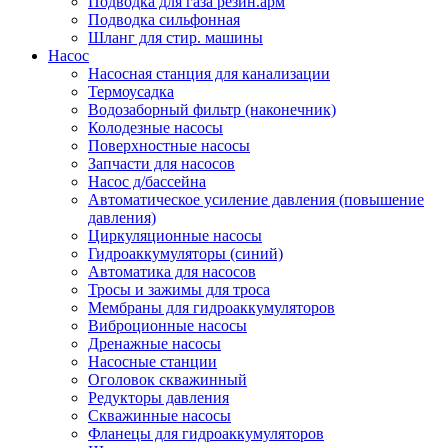
Подводка для газа резин.арм
Подводка сильфонная
Шланг для стир. машины
Насос
Насосная станция для канализации
Термоусадка
Водозаборный фильтр (наконечник)
Колодезные насосы
Поверхностные насосы
Запчасти для насосов
Насос д/бассейна
Автоматическое усиление давления (повышение
давления)
Циркуляционные насосы
Гидроаккумуляторы (синий)
Автоматика для насосов
Тросы и зажимы для троса
Мембраны для гидроаккумуляторов
Виброционные насосы
Дренажные насосы
Насосные станции
Оголовок скважинный
Редукторы давления
Скважинные насосы
Фланецы для гидроаккумуляторов