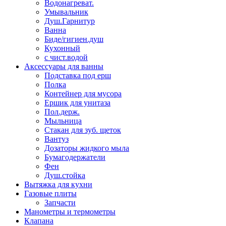
Водонагреват.
Умывальник
Душ.Гарнитур
Ванна
Биде/гигиен.душ
Кухонный
с чист.водой
Аксессуары для ванны
Подставка под ерш
Полка
Контейнер для мусора
Ершик для унитаза
Пол.держ.
Мыльница
Стакан для зуб. щеток
Вантуз
Дозаторы жидкого мыла
Бумагодержатели
Фен
Душ.стойка
Вытяжка для кухни
Газовые плиты
Запчасти
Манометры и термометры
Клапана