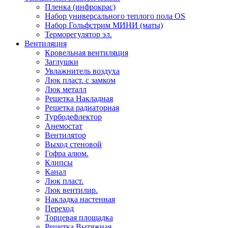
Пленка (инфрокрас)
Набор универсального теплого пола OS
Набор Гольфстрим МИНИ (маты)
Терморегулятор эл.
Вентиляция
Кровельная вентиляция
Заглушки
Увлажнитель воздуха
Люк пласт. с замком
Люк металл
Решетка Накладная
Решетка радиаторная
Турбодефлектор
Анемостат
Вентилятор
Выход стеновой
Гофра алюм.
Клипсы
Канал
Люк пласт.
Люк вентилир.
Накладка настенная
Переход
Торцевая площадка
Решетка Вытяжная