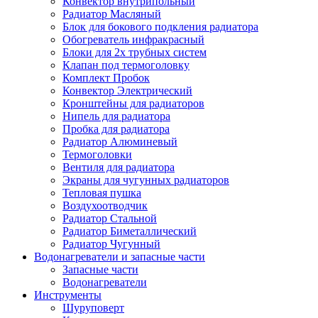
Конвектор внутрипольный
Радиатор Масляный
Блок для бокового подкления радиатора
Обогреватель инфракрасный
Блоки для 2х трубных систем
Клапан под термоголовку
Комплект Пробок
Конвектор Электрический
Кронштейны для радиаторов
Нипель для радиатора
Пробка для радиатора
Радиатор Алюминевый
Термоголовки
Вентиля для радиатора
Экраны для чугунных радиаторов
Тепловая пушка
Воздухоотводчик
Радиатор Стальной
Радиатор Биметаллический
Радиатор Чугунный
Водонагреватели и запасные части
Запасные части
Водонагреватели
Инструменты
Шуруповерт