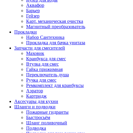
Аквафор
Барьер
Гейзер
Карт. механическая очистка
Магнитный преобразователь
Прокладки
Набор Сантехника
Прокладка для бачка унитаза
Запчасти для смесителей
Маховик
Кранбукса для смес
Втулка для смес
Гайка прижимная
Переключатель душа
Ручка для смес
Ремкомплект для кранбуксы
Аэратор
Картридж
Аксесуары для кухни
Шланги и подводки
Пожарные гидранты
Быстросьём
Шланг поливочный
Подводка