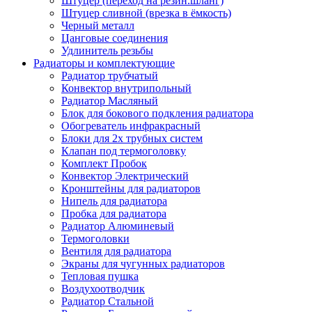
Штуцер (переход на резин.шланг)
Штуцер сливной (врезка в ёмкость)
Черный металл
Цанговые соединения
Удлинитель резьбы
Радиаторы и комплектующие
Радиатор трубчатый
Конвектор внутрипольный
Радиатор Масляный
Блок для бокового подкления радиатора
Обогреватель инфракрасный
Блоки для 2х трубных систем
Клапан под термоголовку
Комплект Пробок
Конвектор Электрический
Кронштейны для радиаторов
Нипель для радиатора
Пробка для радиатора
Радиатор Алюминевый
Термоголовки
Вентиля для радиатора
Экраны для чугунных радиаторов
Тепловая пушка
Воздухоотводчик
Радиатор Стальной