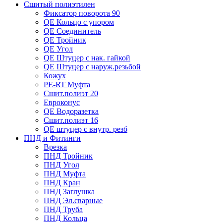
Сшитый полиэтилен
Фиксатор поворота 90
QE Кольцо с упором
QE Соединитель
QE Тройник
QE Угол
QE Штуцер с нак. гайкой
QE Штуцер с наруж.резьбой
Кожух
PE-RT Муфта
Сшит.полиэт 20
Евроконус
QE Водоразетка
Сшит.полиэт 16
QE штуцер с внутр. резб
ПНД и Фитинги
Врезка
ПНД Тройник
ПНД Угол
ПНД Муфта
ПНД Кран
ПНД Заглушка
ПНД Эл.сварные
ПНД Труба
ПНД Кольца