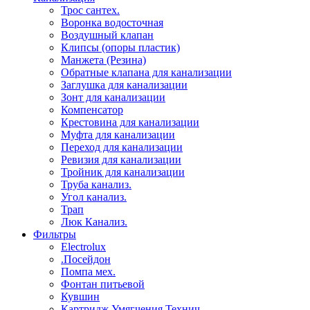
Трос сантех.
Воронка водосточная
Воздушный клапан
Клипсы (опоры пластик)
Манжета (Резина)
Обратные клапана для канализации
Заглушка для канализации
Зонт для канализации
Компенсатор
Крестовина для канализации
Муфта для канализации
Переход для канализации
Ревизия для канализации
Тройник для канализации
Труба канализ.
Угол канализ.
Трап
Люк Канализ.
Фильтры
Electrolux
.Посейдон
Помпа мех.
Фонтан питьевой
Кувшин
Картридж Умягчения Технич.