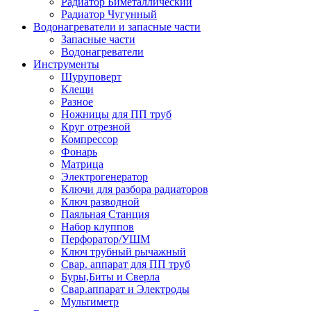
Радиатор Биметаллический
Радиатор Чугунный
Водонагреватели и запасные части
Запасные части
Водонагреватели
Инструменты
Шуруповерт
Клещи
Разное
Ножницы для ПП труб
Круг отрезной
Компрессор
Фонарь
Матрица
Электрогенератор
Ключи для разбора радиаторов
Ключ разводной
Паяльная Станция
Набор клуппов
Перфоратор/УШМ
Ключ трубный рычажный
Свар. аппарат для ПП труб
Буры,Биты и Сверла
Свар.аппарат и Электроды
Мультиметр