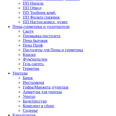
ПП Нипель
ПП Обвод
ПП Тройник комб.
ПП Фильтр грязевик
ПП Настен.компл. д/смес
Пены,герметики и уплотнители
Скотч
Промывка пистолета
Пена бытовая
Пена Проф
Пистолеты для Пены и герметика
Краски
Фум/нить/лен
Гель сантех.
Герметик
Унитазы
Бачок
Инсталяция
Гофра/Манжета д/унитаза
Арматура для унитаза
Унитаз
Биде/писсуар
Комплект в сборе
Сиденье
Канализация