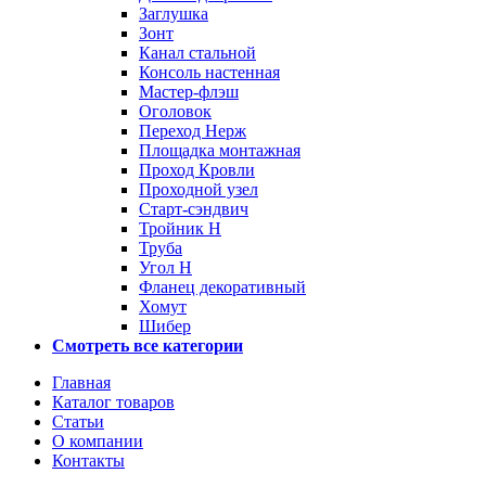
Заглушка
Зонт
Канал стальной
Консоль настенная
Мастер-флэш
Оголовок
Переход Нерж
Площадка монтажная
Проход Кровли
Проходной узел
Старт-сэндвич
Тройник Н
Труба
Угол Н
Фланец декоративный
Хомут
Шибер
Смотреть все категории
Главная
Каталог товаров
Статьи
О компании
Контакты