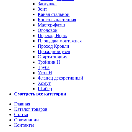
Заглушка
Зонт
Канал стальной
Консоль настенная
Мастер-флэш
Оголовок
Переход Нерж
Площадка монтажная
Проход Кровли
Проходной узел
Старт-сэндвич
Тройник Н
Труба
Угол Н
Фланец декоративный
Хомут
Шибер
Смотреть все категории
Главная
Каталог товаров
Статьи
О компании
Контакты